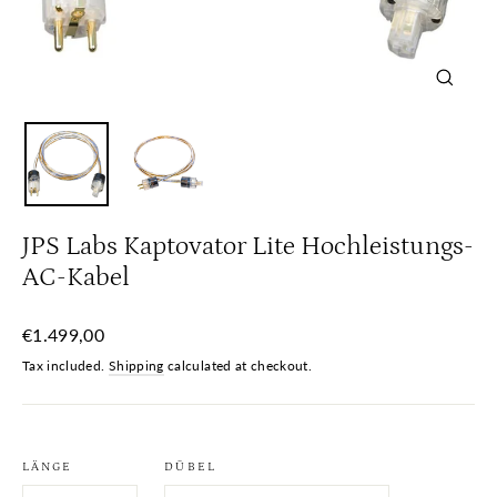
Close
(esc)
JPS Labs Kaptovator Lite Hochleistungs-
AC-Kabel
Regular
€1.499,00
price
Tax included.
Shipping
calculated at checkout.
LÄNGE
DÜBEL