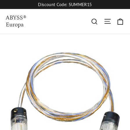
Skip
Discount Code: SUMMER15
to
content
ABYSS®
Site nav
Wa
Suche
Europa