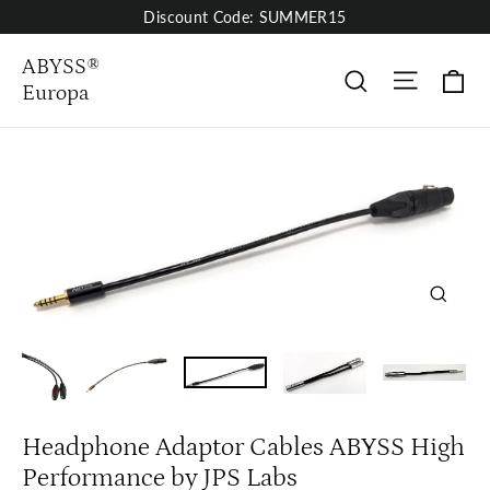
Skip
Discount Code: SUMMER15
to
content
ABYSS®
Site nav
Wa
Suche
Europa
Close
(esc)
Headphone Adaptor Cables ABYSS High
Performance by JPS Labs