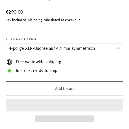
Regular
€290,00
price
Tax included.
Shipping
calculated at checkout.
STECKERTYPEN
Free worldwide shipping
In stock, ready to ship
Add to cart