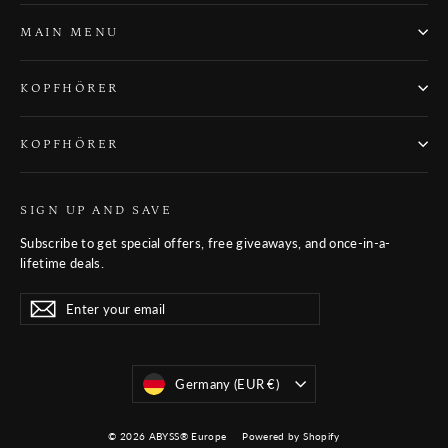
MAIN MENU
KOPFHÖRER
KOPFHÖRER
SIGN UP AND SAVE
Subscribe to get special offers, free giveaways, and once-in-a-
lifetime deals.
Enter
Subscribe
Subscribe
your
email
Währung
Germany (EUR €)
© 2026 ABYSS® Europe
Powered by Shopify