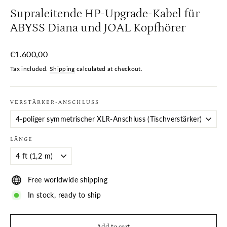
Supraleitende HP-Upgrade-Kabel für
ABYSS Diana und JOAL Kopfhörer
Regular
€1.600,00
price
Tax included.
Shipping
calculated at checkout.
VERSTÄRKER-ANSCHLUSS
LÄNGE
Free worldwide shipping
In stock, ready to ship
Add to cart