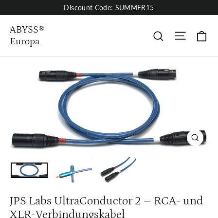
Skip
Discount Code: SUMMER15
to
content
ABYSS®
Site nav
Wa
Suche
Europa
Close
(esc)
JPS Labs UltraConductor 2 – RCA- und
XLR-Verbindungskabel