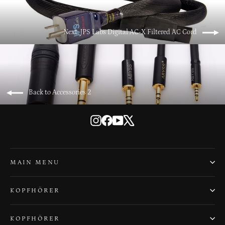
Next: JPS Labs Digital AC-X Filtered AC Cord
Back to Accessories 2
Instagram
Facebook
YouTube
X
MAIN MENU
KOPFHÖRER
KOPFHÖRER