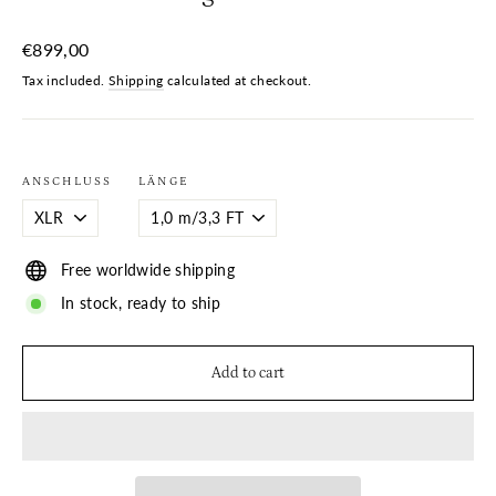
Regular
€899,00
price
Tax included.
Shipping
calculated at checkout.
ANSCHLUSS
LÄNGE
Free worldwide shipping
In stock, ready to ship
Add to cart